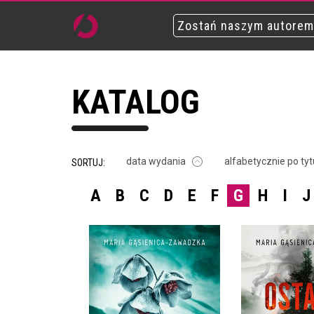
Zostań naszym autorem
KATALOG
data wydania
alfabetycznie po tyt
SORTUJ:
A
B
C
D
E
F
G
H
I
J
CIEMIĘŻYCA
OSTATNI