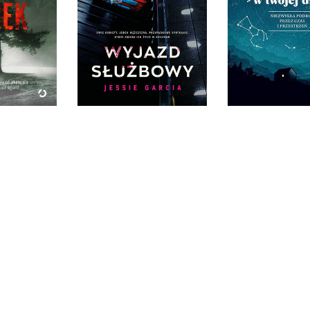
WYJAZD SŁUŻBOWY
TWOJEJ D
SIENICA
ZKA
JESSIE GARCIA
CHRISTOPHE 
IĘKKA
OPRAWA MIĘKKA
OPRAWA TW
9 ZŁ
54,99 ZŁ
39,90