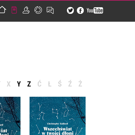
W
X
Y
Z
Ć
Ł
Ś
Ź
Ż
AT W
WSZECHŚWIAT W