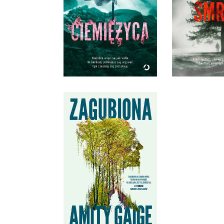
MARIA GĄSIENICA
MARIA GĄ
ZAWADZKA
ZAWAD
OPRAWA MIĘKKA
OPRAWA M
54,99 ZŁ
54,9
ZAGUBIONA
AMITY GAIGE
OPRAWA MIĘKKA
54,99 ZŁ