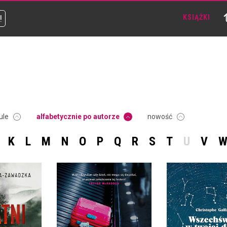
!
KSIĄŻKI
ule
alfabetycznie po autorze
nowość
K
L
M
N
O
P
Q
R
S
T
U
V
 SMREK
WSZECHŚWI