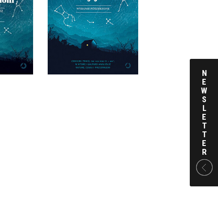
ŁONI
TWOJEJ DŁONI
GALFARD
CHRISTOPHE GALFARD
ARDA
OPRAWA MIĘKKA
 ZŁ
59,99 ZŁ
N
E
W
S
L
E
T
T
E
R