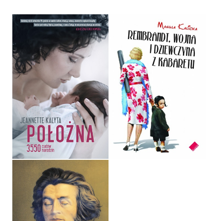
REMBRANDT, WOJNA I
DZIEWCZYNA Z
POŁOŻNA
KABARETU
JEANNETTE KALYTA
MANULA KALICKA
OPRAWA TWARDA
OPRAWA MIĘKKA
39,90 ZŁ
32,90 ZŁ