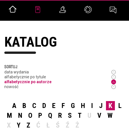
KATALOG
SORTUJ:
data wydania
alfabetycznie po tytule
alfabetycznie po autorze
nowość
A
B
C
D
E
F
G
H
I
J
K
L
M
N
O
P
Q
R
S
T
U
V
W
X
Y
Z
Ć
Ł
Ś
Ź
Ż