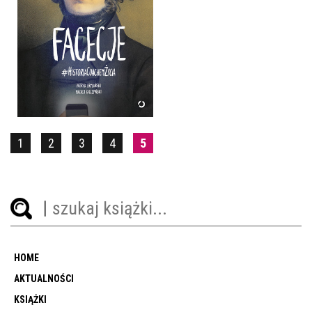
FACECJE
PATRYK BRYLIŃSKI, MACIEJ
KACZYŃSKI
OPRAWA MIĘKKA
39,90 ZŁ
1
2
3
4
5
HOME
AKTUALNOŚCI
KSIĄŻKI