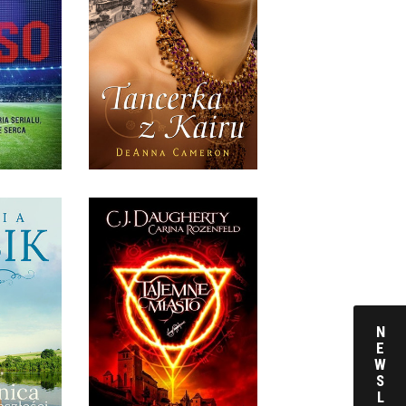
SO
TANCERKA Z KAIRU
NER
DEANNA CAMERON
KKA
OPRAWA MIĘKKA
 ZŁ
34,90 ZŁ
A Z
ŚCI
TAJEMNE MIASTO
N
BIK
C.J. DAUGHERTY, CARINA
E
ROZENFELD
W
KKA
S
L