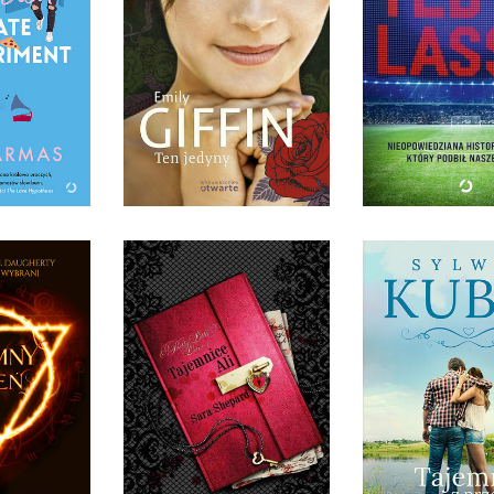
MATE
MENT
TEN JEDYNY
TED LAS
ARMAS
EMILY GIFFIN
JEREMY EG
IĘKKA
OPRAWA MIĘKKA
OPRAWA MIĘ
9 ZŁ
36,90 ZŁ
54,99
 OGIEŃ
TAJEMNIC
TAJEMNICE ALI
PRZESZŁO
TY, CARINA
FELD
SARA SHEPARD
SYLWIA KU
IĘKKA
OPRAWA MIĘKKA
OPRAWA MIĘ