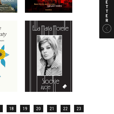
 ZŁ
39,90 ZŁ
E
T
T
E
R
 KWIATY
SŁODKIE ŻYCIE
UR
EWA MARIA MORELLE
ARDA
OPRAWA MIĘKKA
 ZŁ
34,00 ZŁ
7
18
19
20
21
22
23