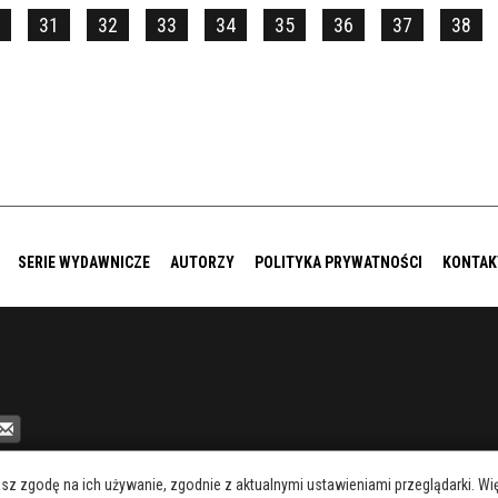
31
32
33
34
35
36
37
38
SERIE WYDAWNICZE
AUTORZY
POLITYKA PRYWATNOŚCI
KONTAK
asz zgodę na ich używanie, zgodnie z aktualnymi ustawieniami przeglądarki. 