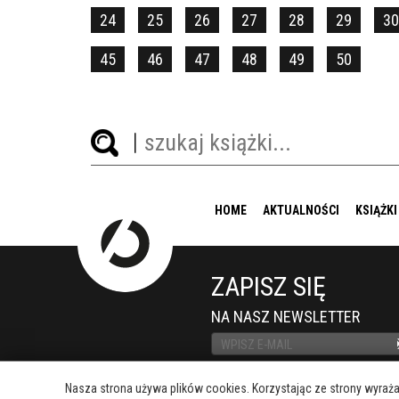
24
25
26
27
28
29
30
45
46
47
48
49
50
HOME
AKTUALNOŚCI
KSIĄŻKI
ZAPISZ SIĘ
NA NASZ NEWSLETTER
Nasza strona używa plików cookies. Korzystając ze strony wyraż