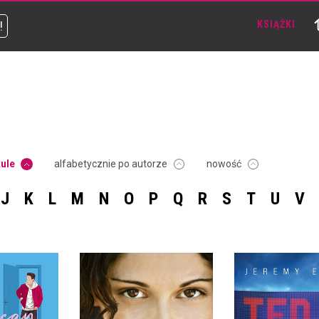
!
KSIĄŻKI
tule
alfabetycznie po autorze
nowość
J
K
L
M
N
O
P
Q
R
S
T
U
V
RICAN