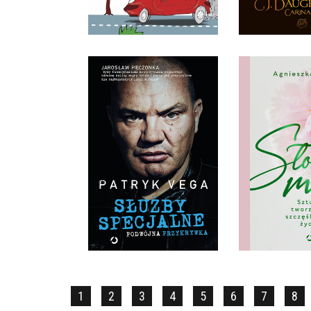
32,90 ZŁ
39,9
SŁUŻBY SPECJALNE
SŁOWA 
PATRYK VEGA
AGNIESZKA
OPRAWA MIĘKKA
OPRAWA 
36,90 ZŁ
59,9
1
2
3
4
5
6
7
8