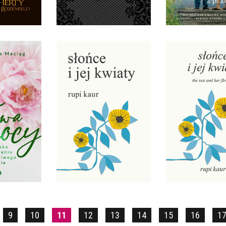
0 ZŁ
36,90 ZŁ
39,99
MOCY
SŁOŃCE I JEJ KWIATY
SŁOŃCE I JEJ
 MACIĄG
RUPI KAUR
RUPI KA
TWARDA
OPRAWA MIĘKKA
OPRAWA TW
0 ZŁ
34,90 ZŁ
39,90
9
10
11
12
13
14
15
16
1