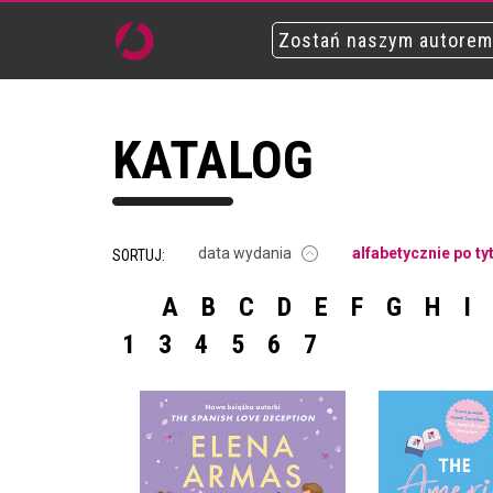
Zostań naszym autorem
KATALOG
data wydania
alfabetycznie po ty
SORTUJ:
A
B
C
D
E
F
G
H
I
1
3
4
5
6
7
THE AME