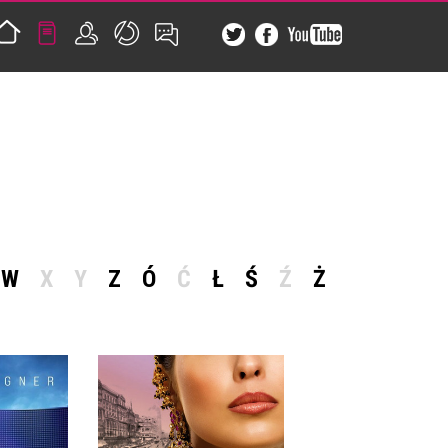
W
X
Y
Z
Ó
Ć
Ł
Ś
Ź
Ż