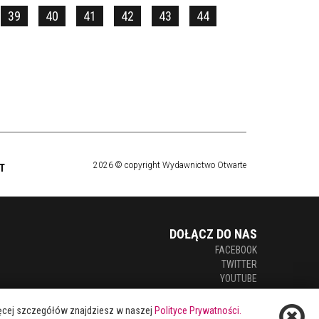
39
40
41
42
43
44
2026 © copyright Wydawnictwo Otwarte
T
DOŁĄCZ DO NAS
FACEBOOK
TWITTER
YOUTUBE
Więcej szczegółów znajdziesz w naszej
Polityce Prywatności.