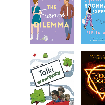
ROOM
THE FIANCÉ DILEMMA
EXPERI
ELENA ARMAS
ELENA 
OPRAWA MIĘKKA
OPRAWA M
54,99 ZŁ
49,9
TAJEMNY
TALKI W PODRÓŻY
C.J. DAUGHER
LESZEK TALKO
ROZEN
OPRAWA MIĘKKA
OPRAWA M