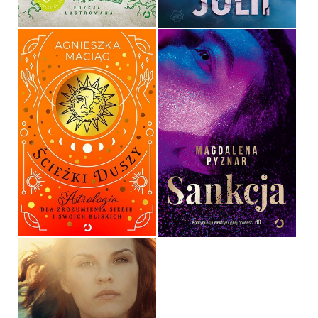
ŚCIEŻKI DUSZY
SANKCJA
AGNIESZKA MACIĄG
MAGDALENA PYZNAR
OPRAWA TWARDA
OPRAWA MIĘKKA
69,99 ZŁ
49,99 ZŁ