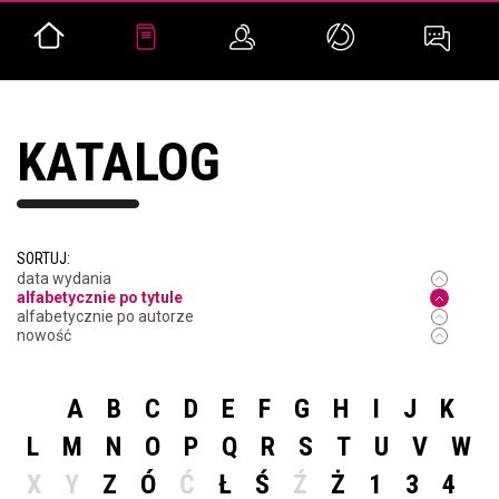
KATALOG
SORTUJ:
data wydania
alfabetycznie po tytule
alfabetycznie po autorze
nowość
A
B
C
D
E
F
G
H
I
J
K
L
M
N
O
P
Q
R
S
T
U
V
W
X
Y
Z
Ó
Ć
Ł
Ś
Ź
Ż
1
3
4