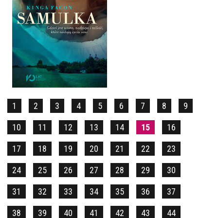
SAMULKA
KINGA FACON
OPRAWA MIĘKKA
32,90 ZŁ
1
2
3
4
5
6
7
8
9
10
11
12
13
14
15
16
17
18
19
20
21
22
23
24
25
26
27
28
29
30
31
32
33
34
35
36
37
38
39
40
41
42
43
44