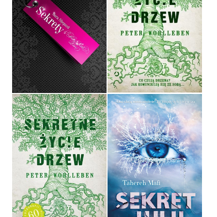
SEKRETY
SEKRETNE ŻYCIE DRZEW
SARA SHEPARD
PETER WOHLLEBEN
OPRAWA MIĘKKA
OPRAWA TWARDA
36,90 ZŁ
34,90 ZŁ
SEKRETNE ŻYCIE DRZEW
SEKRET JULII
PETER WOHLLEBEN
TAHEREH MAFI
OPRAWA TWARDA
OPRAWA MIĘKKA
44,90 ZŁ
34,90 ZŁ