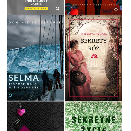
59,99 ZŁ
44,99 ZŁ
SELMA. JESZCZE DALEJ
NIŻ POŁUDNIE
SEKRETY RÓŻ
DOMINIK SZCZEPAŃSKI
ELIZABETH CAMDEN
OPRAWA MIĘKKA
OPRAWA MIĘKKA
79,99 ZŁ
34,90 ZŁ