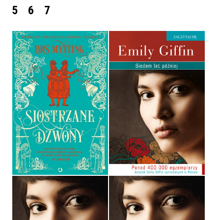
5
6
7
SIOSTRZANE DZWONY
SIEDEM LAT PÓŹNIEJ
LARS MYTTING
EMILY GIFFIN
OPRAWA TWARDA
POCKET
54,99 ZŁ
14,90 ZŁ