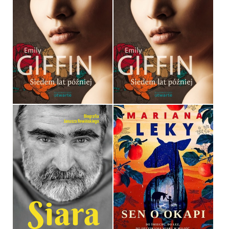
SIEDEM LAT PÓŹNIEJ
SIEDEM LAT PÓŹNIEJ
EMILY GIFFIN
EMILY GIFFIN
OPRAWA MIĘKKA
OPRAWA TWARDA
32,90 ZŁ
36,90 ZŁ
SIARA. I NIC NIE JEST
JASNE
SEN O OKAPI
BEATA BIAŁY
MARIANA LEKY
OPRAWA TWARDA
OPRAWA TWARDA