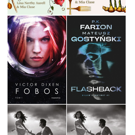
44,90 ZŁ
44,90 ZŁ
FLASHBACK
FOBOS
P.K. FARION, MATEUSZ
VICTOR DIXEN
GOSTYŃSKI
OPRAWA MIĘKKA
OPRAWA MIĘKKA
36,90 ZŁ
54,99 ZŁ