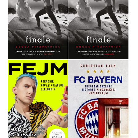
FINALE
FINALE
BECCA FITZPATRICK
BECCA FITZPATRICK
OPRAWA TWARDA
OPRAWA MIĘKKA
39,90 ZŁ
34,90 ZŁ
FEJM
FC BAYERN
PATRYK CHILEWICZ
CHRISTIAN FALK
OPRAWA MIĘKKA ZE SKRZYDEŁKAMI
OPRAWA TWARDA
39,90 ZŁ
49,99 ZŁ