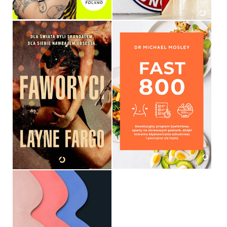
FAWORYCI
FAST 800
LAYNE FARGO
MICHAEL MOSLEY
OPRAWA MIĘKKA
OPRAWA MIĘKKA ZE SKRZYDEŁKAMI
54,99 ZŁ
39,90 ZŁ