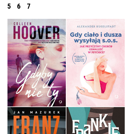
5
6
7
GDY CIAŁO I DUSZA
GDYBY NIE TY
WYSYŁAJĄ SOS
COLLEEN HOOVER
ALEXANDER KUGELSTADT
OPRAWA MIĘKKA ZE SKRZYDEŁKAMI
OPRAWA MIĘKKA
39,90 ZŁ
44,99 ZŁ