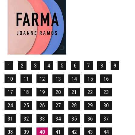
FARMA
JOANNE RAMOS
OPRAWA MIĘKKA ZE SKRZYDEŁKAMI
39,90 ZŁ
1
2
3
4
5
6
7
8
9
10
11
12
13
14
15
16
17
18
19
20
21
22
23
24
25
26
27
28
29
30
31
32
33
34
35
36
37
38
39
40
41
42
43
44