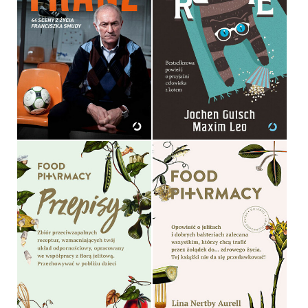
FRANZ. 44 SCENY Z
FRANKIE
ŻYCIA FRANCISZKA
SMUDY
JOCHEN GUTSCH, MAXIM
JAN MAZUREK
LEO
OPRAWA TWARDA
OPRAWA MIĘKKA
64,99 ZŁ
49,99 ZŁ
FOOD PHARMACY.
PRZEPISY
FOOD PHARMACY
LINA NERTBY AURELL, MIA
LINA NERTBY AURELL, MIA
CLASE
CLASE
OPRAWA TWARDA
OPRAWA TWARDA