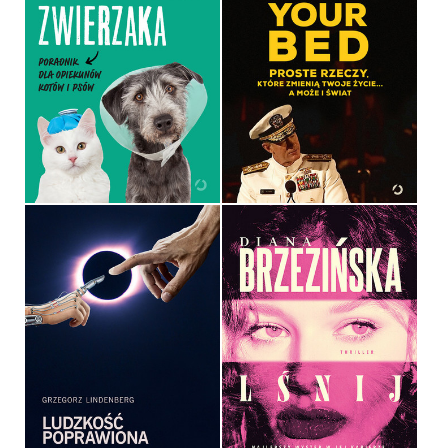
MAM CHOREGO
ZWIERZAKA
MAKE YOUR BED
AGNIESZKA CHOLEWIAK-
ADMIRAŁ WILLIAM H.
GÓRALCZYK
MCRAVEN
OPRAWA MIĘKKA
OPRAWA TWARDA
49,99 ZŁ
32,90 ZŁ
LUDZKOŚĆ POPRAWIONA
LŚNIJ
GRZEGORZ LINDENBERG
DIANA BRZEZIŃSKA
OPRAWA MIĘKKA ZE SKRZYDEŁKAMI
OPRAWA MIĘKKA