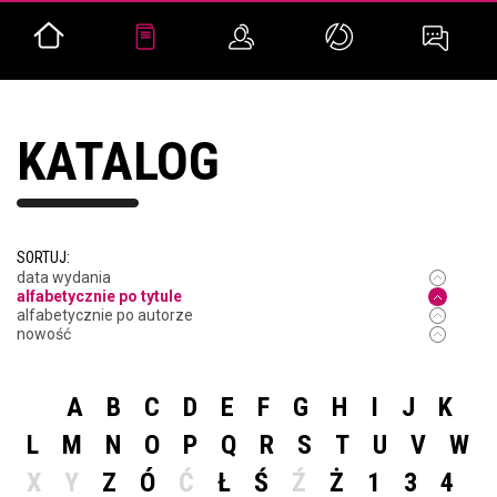
KATALOG
SORTUJ:
data wydania
alfabetycznie po tytule
alfabetycznie po autorze
nowość
A
B
C
D
E
F
G
H
I
J
K
L
M
N
O
P
Q
R
S
T
U
V
W
X
Y
Z
Ó
Ć
Ł
Ś
Ź
Ż
1
3
4