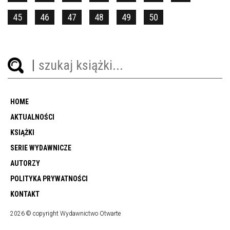
45
46
47
48
49
50
HOME
AKTUALNOŚCI
KSIĄŻKI
SERIE WYDAWNICZE
AUTORZY
POLITYKA PRYWATNOŚCI
KONTAKT
2026 © copyright Wydawnictwo Otwarte