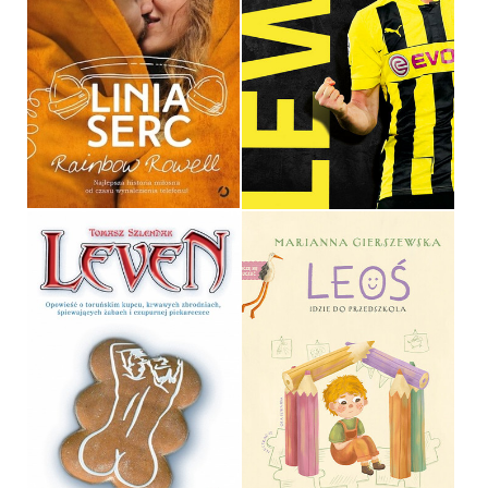
LINIA SERC
LEWY
RAINBOW ROWELL
NATALIA DOLEGŁO
OPRAWA MIĘKKA
OPRAWA MIĘKKA
34,90 ZŁ
24,90 ZŁ
LEOŚ IDZIE DO
LEVEN
PRZEDSZKOLA
TOMASZ SZLENDAK
MARIANNA GIERSZEWSKA
OPRAWA MIĘKKA
OPRAWA TWARDA
32,00 ZŁ
49,99 ZŁ