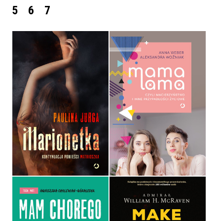
5
6
7
MAMA LAMA, CZYLI
MACIERZYŃSTWO I INNE
PRZYPADŁOŚCI ŻYCIOWE
MARIONETKA
ANNA WEBER, ALEKSANDRA
PAULINA JURGA
WOŹNIAK
OPRAWA MIĘKKA
OPRAWA MIĘKKA ZE SKRZYDEŁKAMI
39,99 ZŁ
44,90 ZŁ