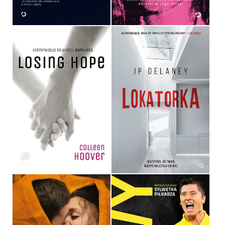
36,90 ZŁ
54,99 ZŁ
LOSING HOPE
LOKATORKA
COLLEEN HOOVER
JP DELANEY
OPRAWA MIĘKKA
34,90 ZŁ
36,90 ZŁ