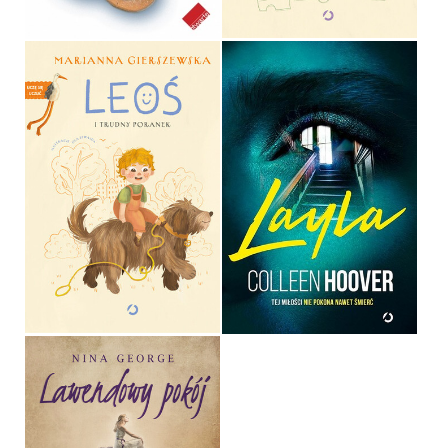
LEOŚ I TRUDNY PORANEK
LAYLA
MARIANNA GIERSZEWSKA
COLLEEN HOOVER
OPRAWA TWARDA
OPRAWA MIĘKKA ZE SKRZYDEŁKAMI
49,99 ZŁ
44,99 ZŁ