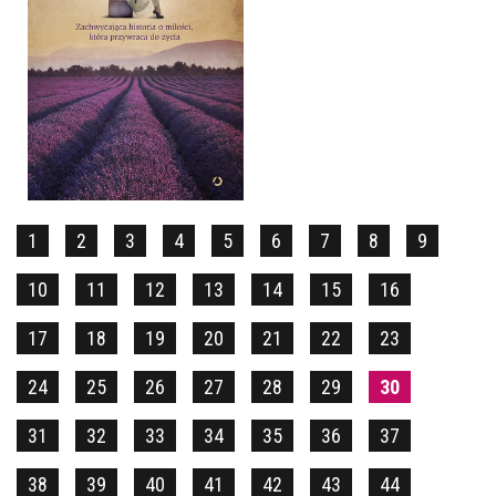
LAWENDOWY POKÓJ
NINA GEORGE
OPRAWA MIĘKKA
34,90 ZŁ
1
2
3
4
5
6
7
8
9
10
11
12
13
14
15
16
17
18
19
20
21
22
23
24
25
26
27
28
29
30
31
32
33
34
35
36
37
38
39
40
41
42
43
44